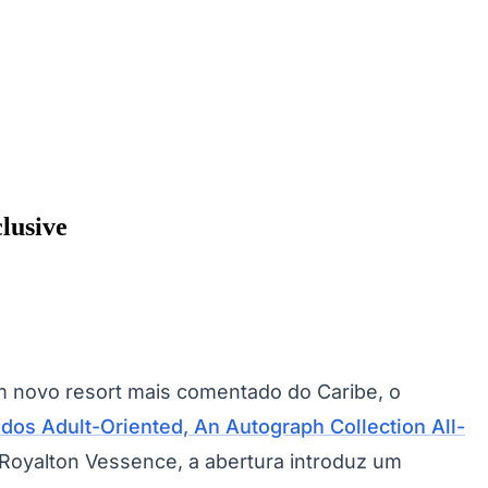
lusive
 novo resort mais comentado do Caribe, o
Cariobinha
Zanaga
Fraron
Jardim Paulistano
Quilombo
os Adult-Oriented, An Autograph Collection All-
Royalton Vessence, a abertura introduz um