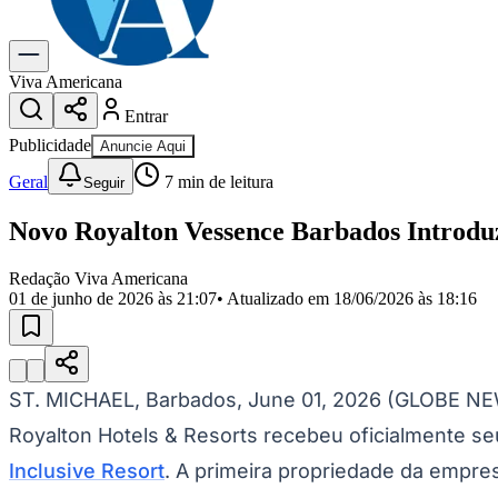
Gastronomia
Cinema & Shows
Para Sua Empresa
Viva Americana
Entrar
Anuncie no Portal
Cadastrar Empresa
Publicidade
Anuncie Aqui
Divulgar Vagas
Novo
Publicidade Legal
Geral
7
min de leitura
Seguir
Política
Novo Royalton Vessence Barbados Introduz
Eleições
Segurança
Saúde
Redação Viva Americana
Cultura
01 de junho de 2026 às 21:07
• Atualizado em
18/06/2026 às 18:16
Meio Ambiente
Obras
Educação
Bairros de Americana
ST. MICHAEL, Barbados, June 01, 2026 (GLOBE NE
Centro
Jardim Girassol
Jardim Brasil
Nova Americana
Praia dos Namor
Royalton Hotels & Resorts recebeu oficialmente s
Para Sua Empresa
Inclusive Resort
. A primeira propriedade da empre
Anuncie no Portal
Guia de Empresas