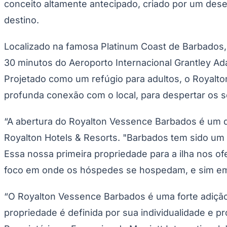
conceito altamente antecipado, criado por um des
Divulgar Vagas
Novo
Publicidade Legal
destino.
Hub de Negócios
Guia Comercial
Localizado na famosa Platinum Coast de Barbados, a
Selo Verificado
Portal Educacional
30 minutos do Aeroporto Internacional Grantley Ad
Agenda de Vestibulares
Projetado como um refúgio para adultos, o Royalto
Vagas de Emprego
Concursos
profunda conexão com o local, para despertar os s
Panorama Econômico
“A abertura do Royalton Vessence Barbados é um do
Panorama Econômico
Royalton Hotels & Resorts. "Barbados tem sido um 
Para Sua Empresa
Essa nossa primeira propriedade para a ilha nos o
Anuncie no Portal
Verificar Empresa
Novo
foco em onde os hóspedes se hospedam, e sim em 
Anunciar Vagas
Novo
Publicidade Legal
“O Royalton Vessence Barbados é uma forte adição
NBA
NFL
propriedade é definida por sua individualidade e p
Fórmula 1