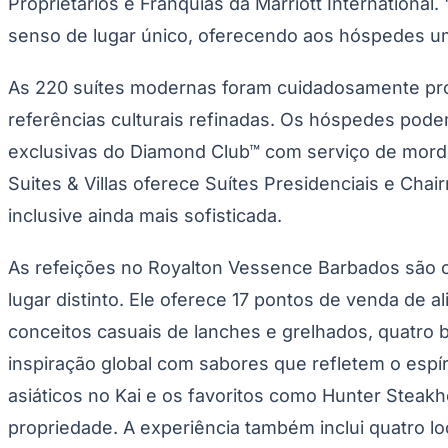
Proprietários e Franquias da Marriott Internationa
UFC
Tênis (ATP)
senso de lugar único, oferecendo aos hóspedes uma
MLB
NHL
Atletismo
As 220 suítes modernas foram cuidadosamente projet
Vôlei
NBB
referências culturais refinadas. Os hóspedes pode
Competições de Futebol
exclusivas do Diamond Club™ com serviço de mordo
Brasileirão Série A
Suites & Villas oferece Suítes Presidenciais e Cha
Brasileirão Série B
inclusive ainda mais sofisticada.
Paulistão
Copa do Brasil
Libertadores
As refeições no Royalton Vessence Barbados são c
Sul-Americana
Copa América
lugar distinto. Ele oferece 17 pontos de venda de a
Champions League
Premier League
conceitos casuais de lanches e grelhados, quatro 
La Liga
Bundesliga
inspiração global com sabores que refletem o espíri
Mundial 2026
asiáticos no Kai e os favoritos como Hunter Steakho
Times - Ir direto
propriedade. A experiência também inclui quatro l