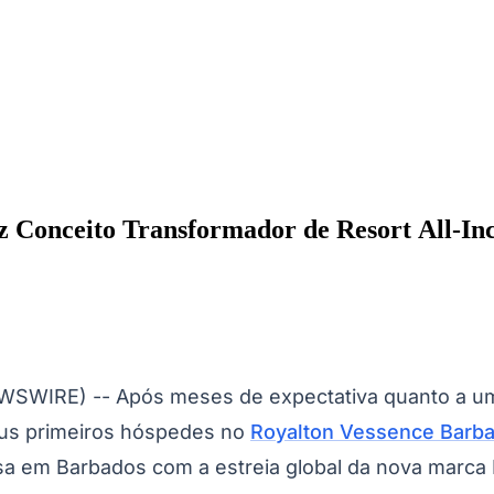
 Conceito Transformador de Resort All-Inc
WSWIRE) -- Após meses de expectativa quanto a um
ados
Jardim São Paulo
Parque Universitário
Antônio Zanaga
Mathiensen
eus primeiros hóspedes no
Royalton Vessence Barbad
sa em Barbados com a estreia global da nova marca 