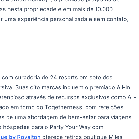
Palmeiras
ias nesta propriedade e em mais de 10.000
er uma experiência personalizada e sem contato,
o com curadoria de 24 resorts em sete dos
siva. Suas oito marcas incluem o premiado All-In
atencioso através de recursos exclusivos como All-
etado em torno do
Togetherness
, com refeições
és de uma abordagem de bem-estar para viagens
s hóspedes para o
Party Your Way
com
que by Royalton
oferece retiros boutique
Miles