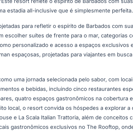
l. "Este resort reflete o espírito de Barbados com 
 estadia all-inclusive que é simplesmente perfeita.
adas para refletir o espírito de Barbados com suas 
m escolher suítes de frente para o mar, categorias
mo personalizado e acesso a espaços exclusivos em
irman espaçosas, projetadas para viajantes em busca 
omo uma jornada selecionada pelo sabor, com locais
limentos e bebidas, incluindo cinco restaurantes espe
bares, quatro espaços gastronômicos na cobertura e 
to local, o resort convida os hóspedes a explorar a 
use e La Scala Italian Trattoria, além de conceitos 
ocais gastronômicos exclusivos no The Rooftop, onde