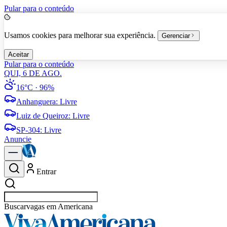
Pular para o conteúdo
Usamos cookies para melhorar sua experiência.
Gerenciar
Aceitar
Pular para o conteúdo
QUI, 6 DE AGO.
16°C
· 96%
Anhanguera
:
Livre
Luiz de Queiroz
:
Livre
SP-304
:
Livre
Anuncie
Entrar
Buscar
vagas em Ame