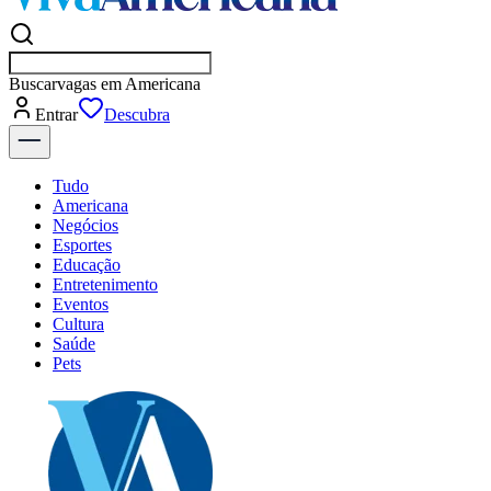
Buscar
vagas em Ame
Entrar
Descubra
Tudo
Americana
Negócios
Esportes
Educação
Entretenimento
Eventos
Cultura
Saúde
Pets
Explore Tudo
Últimas Notícias
Previsão do Tempo
Dia a Dia & Lazer