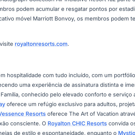
Corinthians
membros podem acumular e resgatar pontos por estad
icativo móvel Marriott Bonvoy, os membros podem t
visite
royaltonresorts.com
.
m hospitalidade com tudo incluído, com um portfóli
cendo uma experiência de assinatura distinta e imer
Família
, conhecido pelo elevado conforto e serviço 
ay
oferece um refúgio exclusivo para adultos, proj
Vessence Resorts
oferece
The Art of Vacation
atrav
exão consciente. O
Royalton CHIC Resorts
convida o
cheias de estilo e espontaneidade, enquanto o
Mysti