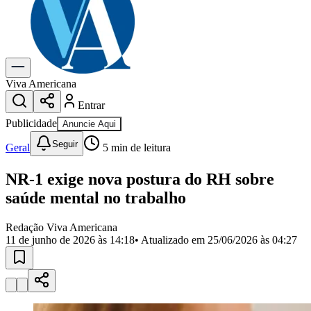
Previsão do Tempo
Dia a Dia & Lazer
Gastronomia
Cinema & Shows
Para Sua Empresa
Viva Americana
Entrar
Anuncie no Portal
Cadastrar Empresa
Publicidade
Anuncie Aqui
Divulgar Vagas
Novo
Seguir
Publicidade Legal
Geral
5
min de leitura
Política
NR-1 exige nova postura do RH sobre
Eleições
Segurança
saúde mental no trabalho
Saúde
Cultura
Redação Viva Americana
Meio Ambiente
11 de junho de 2026 às 14:18
• Atualizado em
25/06/2026 às 04:27
Obras
Educação
Bairros de Americana
Centro
Jardim Girassol
Jardim Brasil
Nova Americana
Praia dos
Namorados
Jardim São Paulo
Parque Universitário
Antônio