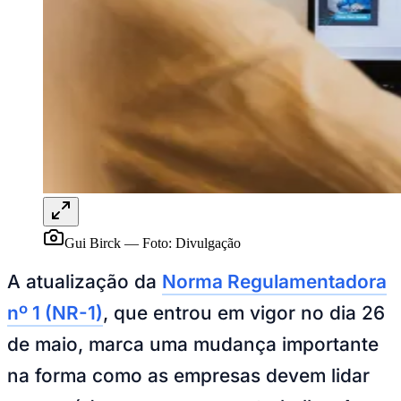
Publicidade Legal
NBA
NFL
Fórmula 1
UFC
Tênis (ATP)
MLB
NHL
Atletismo
Vôlei
NBB
Competições de Futebol
Gui Birck
—
Foto:
Divulgação
Brasileirão Série A
Brasileirão Série B
A atualização da
Norma Regulamentadora
Paulistão
Copa do Brasil
nº 1 (NR-1)
, que entrou em vigor no dia 26
Libertadores
Sul-Americana
de maio, marca uma mudança importante
Copa América
Champions League
na forma como as empresas devem lidar
Premier League
La Liga