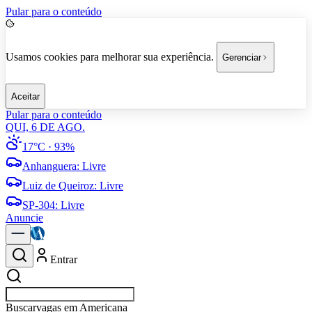
Pular para o conteúdo
Usamos cookies para melhorar sua experiência.
Gerenciar
Aceitar
Pular para o conteúdo
QUI, 6 DE AGO.
17°C
· 93%
Anhanguera
:
Livre
Luiz de Queiroz
:
Livre
SP-304
:
Livre
Anuncie
Entrar
Buscar
empresas em