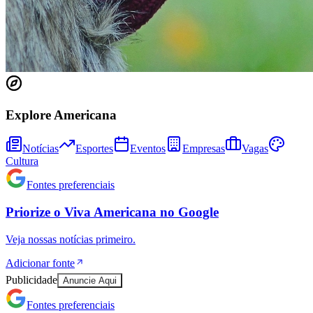
Juventude
Explore Americana
Notícias
Esportes
Eventos
Empresas
Vagas
Cultura
Fontes preferenciais
Priorize o
Viva Americana
no
Google
Veja nossas notícias primeiro.
Adicionar fonte
Publicidade
Anuncie Aqui
Fontes preferenciais