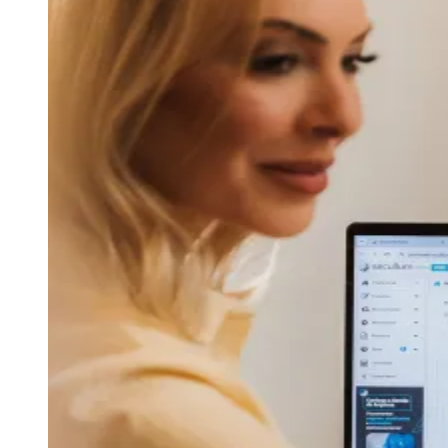
Zanaga
Mathiensen
Cariobinha
Zanaga
Fraron
Jardim
Paulistano
Quilombo
Para Sua Empresa
Anuncie no Portal
Guia de Empresas
Divulgar Vagas
Novo
Publicidade Legal
Hub de Negócios
Guia Comercial
Selo Verificado
Portal Educacional
Agenda de Vestibulares
Vagas de Emprego
Concursos
Panorama Econômico
Panorama Econômico
Para Sua Empresa
Anuncie no Portal
Verificar Empresa
Novo
Anunciar Vagas
Novo