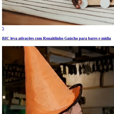
5
BIC leva ativações com Ronaldinho Gaúcho para bares e mídia
Mirassol