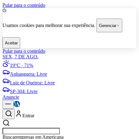
Pular para o conteúdo
Usamos cookies para melhorar sua experiência.
Gerenciar
Aceitar
Pular para o conteúdo
SEX, 7 DE AGO.
19°C
· 71%
Anhanguera
:
Livre
Luiz de Queiroz
:
Livre
SP-304
:
Livre
Anuncie
Entrar
Buscar
esportes