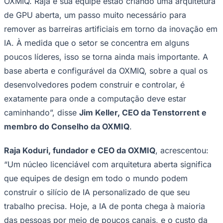
OXMIQ. Raja e sua equipe estão criando uma arquitetura
de GPU aberta, um passo muito necessário para
remover as barreiras artificiais em torno da inovação em
Fluminense
IA. À medida que o setor se concentra em alguns
poucos líderes, isso se torna ainda mais importante. A
base aberta e configurável da OXMIQ, sobre a qual os
desenvolvedores podem construir e controlar, é
exatamente para onde a computação deve estar
caminhando”, disse
Jim Keller, CEO da Tenstorrent e
membro do Conselho da OXMIQ
.
Raja Koduri, fundador e CEO da OXMIQ
, acrescentou:
“Um núcleo licenciável com arquitetura aberta significa
que equipes de design em todo o mundo podem
construir o silício de IA personalizado de que seu
trabalho precisa. Hoje, a IA de ponta chega à maioria
das pessoas por meio de poucos canais, e o custo da