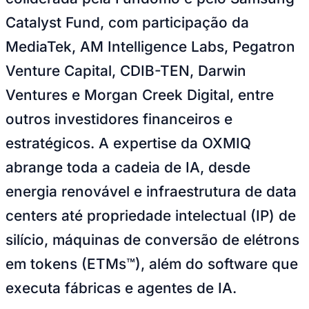
Publicidade Legal
Catalyst Fund, com participação da
NBA
MediaTek, AM Intelligence Labs, Pegatron
NFL
Fórmula 1
Venture Capital, CDIB-TEN, Darwin
UFC
Tênis (ATP)
Ventures e Morgan Creek Digital, entre
MLB
NHL
outros investidores financeiros e
Atletismo
Vôlei
estratégicos. A expertise da OXMIQ
NBB
abrange toda a cadeia de IA, desde
Competições de Futebol
energia renovável e infraestrutura de data
Brasileirão Série A
Brasileirão Série B
centers até propriedade intelectual (IP) de
Paulistão
Copa do Brasil
silício, máquinas de conversão de elétrons
Libertadores
Sul-Americana
em tokens (ETMs™), além do software que
Copa América
Champions League
executa fábricas e agentes de IA.
Premier League
La Liga