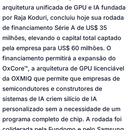
Zanaga
Mathiensen
Cariobinha
Zanaga
Fraron
Jardim
arquitetura unificada de GPU e IA fundada
Paulistano
Quilombo
Para Sua Empresa
por Raja Koduri, concluiu hoje sua rodada
Anuncie no Portal
de financiamento Série A de US$ 35
Guia de Empresas
Divulgar Vagas
Novo
milhões, elevando o capital total captado
Publicidade Legal
pela empresa para US$ 60 milhões. O
Hub de Negócios
Guia Comercial
financiamento permitirá a expansão do
Selo Verificado
Portal Educacional
OxCore™, a arquitetura de GPU licenciável
Agenda de Vestibulares
Vagas de Emprego
da OXMIQ que permite que empresas de
Concursos
semicondutores e construtores de
Panorama Econômico
sistemas de IA criem silício de IA
Panorama Econômico
personalizado sem a necessidade de um
Para Sua Empresa
programa completo de chip. A rodada foi
Anuncie no Portal
Verificar Empresa
Novo
coliderada pela Fundomo e pelo Samsung
Anunciar Vagas
Novo