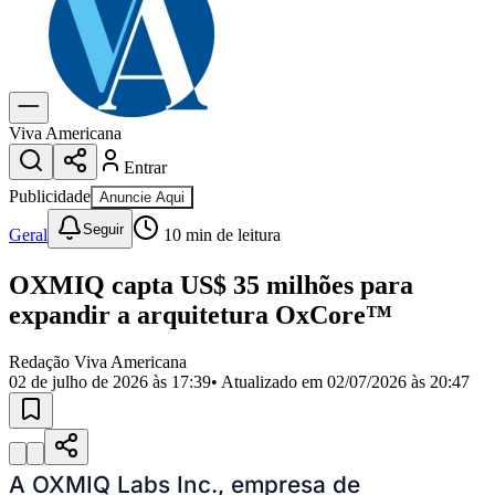
Previsão do Tempo
Dia a Dia & Lazer
Gastronomia
Cinema & Shows
Para Sua Empresa
Viva Americana
Entrar
Anuncie no Portal
Cadastrar Empresa
Publicidade
Anuncie Aqui
Divulgar Vagas
Novo
Seguir
Publicidade Legal
Geral
10
min de leitura
Política
OXMIQ capta US$ 35 milhões para
Eleições
Segurança
expandir a arquitetura OxCore™
Saúde
Cultura
Redação Viva Americana
Meio Ambiente
02 de julho de 2026 às 17:39
• Atualizado em
02/07/2026 às 20:47
Obras
Educação
Bairros de Americana
Centro
Jardim Girassol
Jardim Brasil
Nova Americana
Praia dos
A OXMIQ Labs Inc., empresa de
Namorados
Jardim São Paulo
Parque Universitário
Antônio