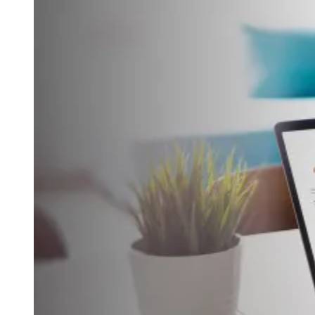
Zanaga
Mathiensen
Cariobinha
Zanaga
Fraron
Jardim
Paulistano
Quilombo
Para Sua Empresa
Anuncie no Portal
Guia de Empresas
Divulgar Vagas
Novo
Publicidade Legal
Hub de Negócios
Guia Comercial
Selo Verificado
Portal Educacional
Agenda de Vestibulares
Vagas de Emprego
Concursos
Panorama Econômico
Panorama Econômico
Para Sua Empresa
Anuncie no Portal
Verificar Empresa
Novo
Anunciar Vagas
Novo