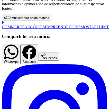
informações e opiniões são de responsabilidade de suas respectivas
fontes.
Comunicar erro nesta matéria
E-
COMMERCE
NEGÓCIOS
EMPREENDEDORISMO
STARTUPS
T
Vasco
Compartilhe esta notícia
Opções
WhatsApp
Facebook