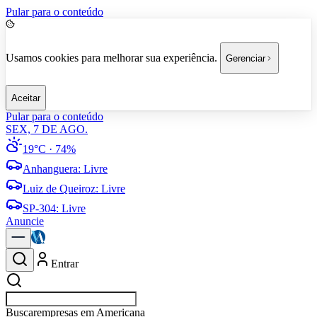
Pular para o conteúdo
Usamos cookies para melhorar sua experiência.
Gerenciar
Aceitar
Pular para o conteúdo
SEX, 7 DE AGO.
19°C
· 74%
Anhanguera
:
Livre
Luiz de Queiroz
:
Livre
SP-304
:
Livre
Anuncie
Entrar
Buscar
esportes