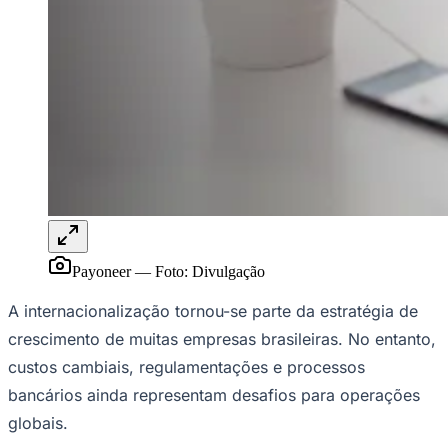
Publicidade Legal
NBA
NFL
Fórmula 1
UFC
Tênis (ATP)
MLB
NHL
Atletismo
Vôlei
NBB
Competições de Futebol
Payoneer
—
Foto:
Divulgação
Brasileirão Série A
Brasileirão Série B
A internacionalização tornou-se parte da estratégia de
Paulistão
Copa do Brasil
crescimento de muitas empresas brasileiras. No entanto,
Libertadores
custos cambiais, regulamentações e processos
Sul-Americana
Copa América
bancários ainda representam desafios para operações
Champions League
globais.
Premier League
La Liga