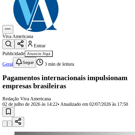
Previsão do Tempo
Dia a Dia & Lazer
Gastronomia
Cinema & Shows
Para Sua Empresa
Viva Americana
Entrar
Anuncie no Portal
Cadastrar Empresa
Publicidade
Anuncie Aqui
Divulgar Vagas
Novo
Seguir
Publicidade Legal
Geral
3
min de leitura
Política
Pagamentos internacionais impulsionam
Eleições
Segurança
empresas brasileiras
Saúde
Cultura
Redação Viva Americana
Meio Ambiente
02 de julho de 2026 às 14:22
• Atualizado em
02/07/2026 às 17:50
Obras
Educação
Bairros de Americana
Centro
Jardim Girassol
Jardim Brasil
Nova Americana
Praia dos
Namorados
Jardim São Paulo
Parque Universitário
Antônio