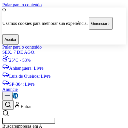
Pular para o conteúdo
Usamos cookies para melhorar sua experiência.
Gerenciar
Aceitar
Pular para o conteúdo
SEX, 7 DE AGO.
25°C
· 53%
Anhanguera
:
Livre
Luiz de Queiroz
:
Livre
SP-304
:
Livre
Anuncie
Entrar
Buscar
empresas em Ameri