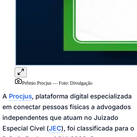
Publicidade Legal
NBA
NFL
Fórmula 1
UFC
Tênis (ATP)
MLB
NHL
Atletismo
Vôlei
NBB
Competições de Futebol
Prêmio Procjus
—
Foto:
Divulgação
Brasileirão Série A
Brasileirão Série B
A
Procjus
, plataforma digital especializada
Paulistão
Copa do Brasil
em conectar pessoas físicas a advogados
Libertadores
Sul-Americana
independentes que atuam no Juizado
Copa América
Champions League
Especial Cível (
JEC
), foi classificada para o
Premier League
La Liga