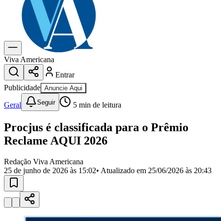
Previsão do Tempo
Dia a Dia & Lazer
Gastronomia
Cinema & Shows
Para Sua Empresa
Viva Americana
Entrar
Anuncie no Portal
Cadastrar Empresa
Publicidade
Anuncie Aqui
Divulgar Vagas
Novo
Seguir
Publicidade Legal
Geral
5
min de leitura
Política
Procjus é classificada para o Prêmio
Eleições
Segurança
Reclame AQUI 2026
Saúde
Cultura
Redação Viva Americana
Meio Ambiente
25 de junho de 2026 às 15:02
• Atualizado em
25/06/2026 às 20:43
Obras
Educação
Bairros de Americana
Centro
Jardim Girassol
Jardim Brasil
Nova Americana
Praia dos
Namorados
Jardim São Paulo
Parque Universitário
Antônio