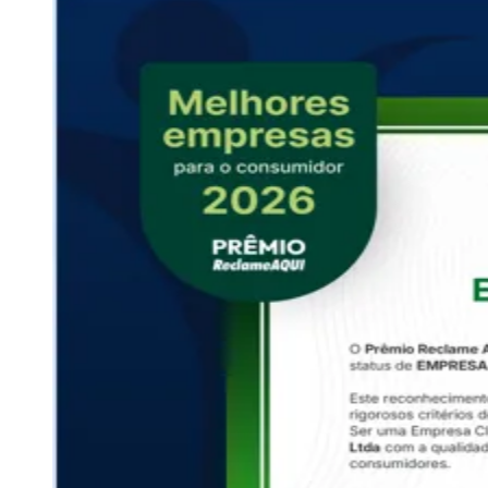
Zanaga
Mathiensen
Cariobinha
Zanaga
Fraron
Jardim
Paulistano
Quilombo
Para Sua Empresa
Anuncie no Portal
Guia de Empresas
Divulgar Vagas
Novo
Publicidade Legal
Hub de Negócios
Guia Comercial
Selo Verificado
Portal Educacional
Agenda de Vestibulares
Vagas de Emprego
Concursos
Panorama Econômico
Panorama Econômico
Para Sua Empresa
Anuncie no Portal
Verificar Empresa
Novo
Anunciar Vagas
Novo