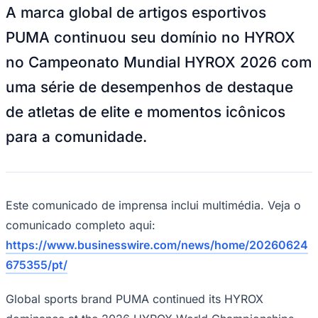
Zanaga
Mathiensen
Cariobinha
Zanaga
Fraron
Jardim
A marca global de artigos esportivos
Paulistano
Quilombo
Para Sua Empresa
PUMA continuou seu domínio no HYROX
Anuncie no Portal
no Campeonato Mundial HYROX 2026 com
Guia de Empresas
Divulgar Vagas
Novo
uma série de desempenhos de destaque
Publicidade Legal
de atletas de elite e momentos icônicos
Hub de Negócios
Guia Comercial
para a comunidade.
Selo Verificado
Portal Educacional
Agenda de Vestibulares
Vagas de Emprego
Concursos
Este comunicado de imprensa inclui multimédia. Veja o
Panorama Econômico
comunicado completo aqui:
Panorama Econômico
https://www.businesswire.com/news/home/20260624
675355/pt/
Para Sua Empresa
Anuncie no Portal
Global sports brand PUMA continued its HYROX
Verificar Empresa
Novo
Anunciar Vagas
Novo