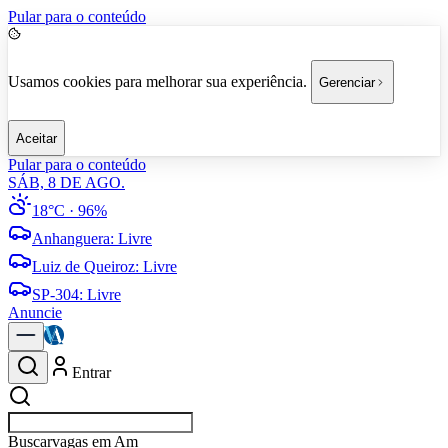
Pular para o conteúdo
Usamos cookies para melhorar sua experiência.
Gerenciar
Aceitar
Pular para o conteúdo
SÁB, 8 DE AGO.
18°C
· 96%
Anhanguera
:
Livre
Luiz de Queiroz
:
Livre
SP-304
:
Livre
Anuncie
Entrar
Buscar
vagas e