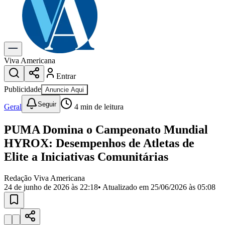
Previsão do Tempo
Dia a Dia & Lazer
Gastronomia
Cinema & Shows
Para Sua Empresa
Viva Americana
Entrar
Anuncie no Portal
Cadastrar Empresa
Publicidade
Anuncie Aqui
Divulgar Vagas
Novo
Seguir
Publicidade Legal
Geral
4
min de leitura
Política
PUMA Domina o Campeonato Mundial
Eleições
Segurança
HYROX: Desempenhos de Atletas de
Saúde
Elite a Iniciativas Comunitárias
Cultura
Meio Ambiente
Obras
Redação Viva Americana
Educação
24 de junho de 2026 às 22:18
• Atualizado em
25/06/2026 às 05:08
Bairros de Americana
Centro
Jardim Girassol
Jardim Brasil
Nova Americana
Praia dos
Namorados
Jardim São Paulo
Parque Universitário
Antônio