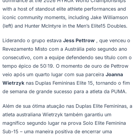
dominance at the 2026 HYROX World Championships
Publicidade Legal
with a host of standout elite athlete performances and
NBA
iconic community moments, including Jake Williamson
NFL
(left) and Hunter McIntyre in the Men’s Elite15 Doubles.
Fórmula 1
UFC
Tênis (ATP)
Liderando o grupo estava
Jess Pettrow
, que venceu o
MLB
NHL
Revezamento Misto com a Austrália pelo segundo ano
Atletismo
consecutivo, com a equipe defendendo seu título com o
Vôlei
NBB
tempo épico de 50:19. O momento de ouro de Pettrow
veio após um quarto lugar com sua parceira
Joanna
Competições de Futebol
Wietrzyk
nas Duplas Femininas Elite 15, tornando o fim
Brasileirão Série A
Brasileirão Série B
de semana de grande sucesso para a atleta da PUMA.
Paulistão
Copa do Brasil
Além de sua ótima atuação nas Duplas Elite Femininas, a
Libertadores
Sul-Americana
atleta australiana Wietrzyk também garantiu um
Copa América
magnífico segundo lugar na prova Solo Elite Feminina
Champions League
Premier League
Sub-15 – uma maneira positiva de encerrar uma
La Liga