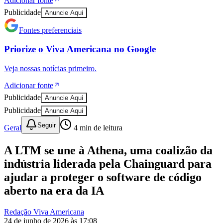
Adicionar fonte
Publicidade
Anuncie Aqui
Fontes preferenciais
Priorize o
Viva Americana
no
Google
Veja nossas notícias primeiro.
Adicionar fonte
Publicidade
Anuncie Aqui
Publicidade
Anuncie Aqui
Seguir
Geral
4
min de leitura
A LTM se une à Athena, uma coalizão da
indústria liderada pela Chainguard para
ajudar a proteger o software de código
Bragantino
aberto na era da IA
Redação Viva Americana
24 de junho de 2026 às 17:08