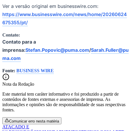
Ver a versão original em businesswire.com:
https://www.businesswire.com/news/home/20260624
675355/pt/
Contato:
Contato para a
imprensa:
Stefan.Popovic@puma.com
/
Sarah.Fuller@pu
ma.com
Fonte:
BUSINESS WIRE
Nota da Redação
Este material tem caráter informativo e foi produzido a partir de
conteúdos de fontes externas e assessorias de imprensa. As
informações e opiniões são de responsabilidade de suas respectivas
fontes.
Comunicar erro nesta matéria
ATACADO E
Flamengo