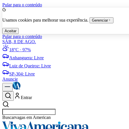
Pular para o conteúdo
Usamos cookies para melhorar sua experiência.
Gerenciar
Aceitar
Pular para o conteúdo
SÁB, 8 DE AGO.
18°C
· 97%
Anhanguera
:
Livre
Luiz de Queiroz
:
Livre
SP-304
:
Livre
Anuncie
Entrar
Buscar
vagas em Americana