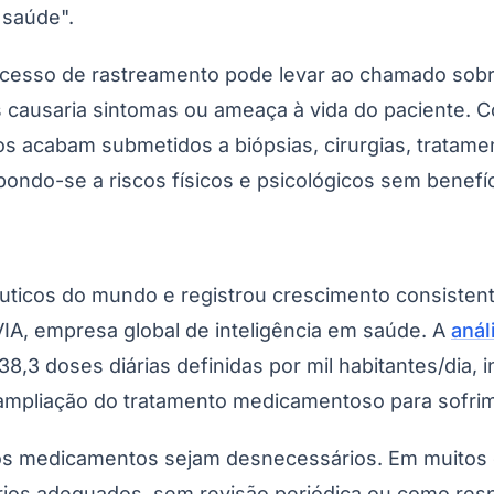
 saúde".
Corinthians
xcesso de rastreamento pode levar ao chamado sobr
s causaria sintomas ou ameaça à vida do paciente. 
uos acabam submetidos a biópsias, cirurgias, tra
ndo-se a riscos físicos e psicológicos sem benefíc
êuticos do mundo e registrou crescimento consisten
A, empresa global de inteligência em saúde. A
anál
38,3 doses diárias definidas por mil habitantes/di
 ampliação do tratamento medicamentoso para sofrim
e os medicamentos sejam desnecessários. Em muitos 
ios adequados, sem revisão periódica ou como resp