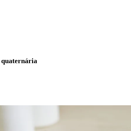
 quaternária
ados
Jardim São Paulo
Parque Universitário
Antônio Zanaga
Mathiensen