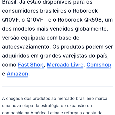
Brasil. Já estão disponíveis para os
Bundesliga
Mundial 2026
consumidores brasileiros o Roborock
Times - Ir direto
Q10VF, o Q10VF+ e o Roborock QR598, um
dos modelos mais vendidos globalmente,
versão equipada com base de
autoesvaziamento. Os produtos podem ser
adquiridos em grandes varejistas do país,
como
Fast Shop
,
Mercado Livre
,
Comshop
e
Amazon
.
A chegada dos produtos ao mercado brasileiro marca
uma nova etapa da estratégia de expansão da
companhia na América Latina e reforça a aposta da