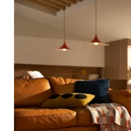
Zanaga
Mathiensen
Cariobinha
Zanaga
Fraron
Jardim
Paulistano
Quilombo
Para Sua Empresa
Anuncie no Portal
Guia de Empresas
Divulgar Vagas
Novo
Publicidade Legal
Hub de Negócios
Guia Comercial
Selo Verificado
Portal Educacional
Agenda de Vestibulares
Vagas de Emprego
Concursos
Panorama Econômico
Panorama Econômico
Para Sua Empresa
Anuncie no Portal
Verificar Empresa
Novo
Anunciar Vagas
Novo