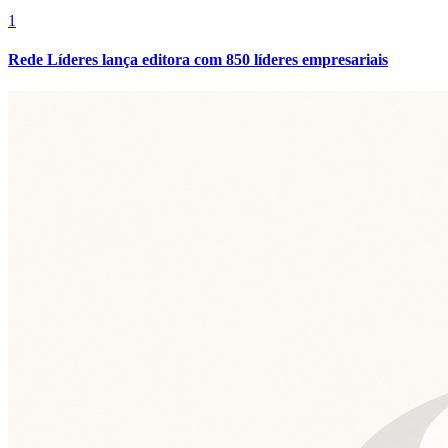
1
Rede Líderes lança editora com 850 líderes empresariais
Flamengo