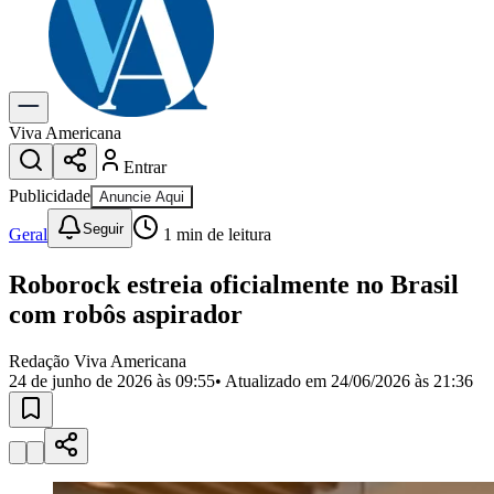
Previsão do Tempo
Dia a Dia & Lazer
Gastronomia
Cinema & Shows
Para Sua Empresa
Viva Americana
Entrar
Anuncie no Portal
Cadastrar Empresa
Publicidade
Anuncie Aqui
Divulgar Vagas
Novo
Seguir
Publicidade Legal
Geral
1
min de leitura
Política
Roborock estreia oficialmente no Brasil
Eleições
Segurança
com robôs aspirador
Saúde
Cultura
Redação Viva Americana
Meio Ambiente
24 de junho de 2026 às 09:55
• Atualizado em
24/06/2026 às 21:36
Obras
Educação
Bairros de Americana
Centro
Jardim Girassol
Jardim Brasil
Nova Americana
Praia dos
Namorados
Jardim São Paulo
Parque Universitário
Antônio