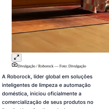
Publicidade Legal
NBA
NFL
Fórmula 1
UFC
Tênis (ATP)
MLB
NHL
Atletismo
Vôlei
NBB
Competições de Futebol
Divulgação / Roborock
—
Foto:
Divulgação
Brasileirão Série A
Brasileirão Série B
A Roborock, líder global em soluções
Paulistão
Copa do Brasil
inteligentes de limpeza e automação
Libertadores
Sul-Americana
doméstica, iniciou oficialmente a
Copa América
Champions League
comercialização de seus produtos no
Premier League
La Liga