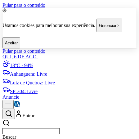
Pular para o conteúdo
Usamos cookies para melhorar sua experiência.
Gerenciar
Aceitar
Pular para o conteúdo
QUI, 6 DE AGO.
18°C
· 94%
Anhanguera
:
Livre
Luiz de Queiroz
:
Livre
SP-304
:
Livre
Anuncie
Entrar
Buscar
polí