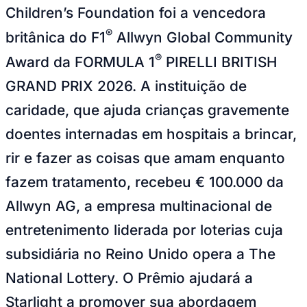
Children’s Foundation foi a vencedora
Publicidade Legal
®
britânica do F1
Allwyn Global Community
NBA
NFL
®
Award da FORMULA 1
PIRELLI BRITISH
Fórmula 1
UFC
GRAND PRIX 2026. A instituição de
Tênis (ATP)
MLB
caridade, que ajuda crianças gravemente
NHL
Atletismo
doentes internadas em hospitais a brincar,
Vôlei
NBB
rir e fazer as coisas que amam enquanto
Competições de Futebol
fazem tratamento, recebeu € 100.000 da
Brasileirão Série A
Allwyn AG, a empresa multinacional de
Brasileirão Série B
Paulistão
entretenimento liderada por loterias cuja
Copa do Brasil
Libertadores
subsidiária no Reino Unido opera a The
Sul-Americana
Copa América
National Lottery. O Prêmio ajudará a
Champions League
Premier League
Starlight a promover sua abordagem
La Liga