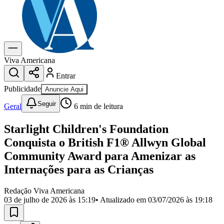
Previsão do Tempo
Dia a Dia & Lazer
Gastronomia
Cinema & Shows
Para Sua Empresa
Viva Americana
Entrar
Anuncie no Portal
Cadastrar Empresa
Publicidade
Anuncie Aqui
Divulgar Vagas
Novo
Seguir
Publicidade Legal
Geral
6
min de leitura
Política
Starlight Children's Foundation
Eleições
Segurança
Conquista o British F1® Allwyn Global
Saúde
Community Award para Amenizar as
Cultura
Meio Ambiente
Internações para as Crianças
Obras
Educação
Redação Viva Americana
03 de julho de 2026 às 15:19
• Atualizado em
03/07/2026 às 19:18
Bairros de Americana
Centro
Jardim Girassol
Jardim Brasil
Nova Americana
Praia dos
Namorados
Jardim São Paulo
Parque Universitário
Antônio