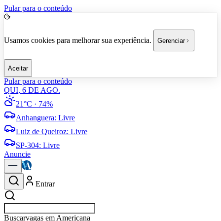
Pular para o conteúdo
Usamos cookies para melhorar sua experiência.
Gerenciar
Aceitar
Pular para o conteúdo
QUI, 6 DE AGO.
21°C
· 74%
Anhanguera
:
Livre
Luiz de Queiroz
:
Livre
SP-304
:
Livre
Anuncie
Entrar
Buscar
empresas em A