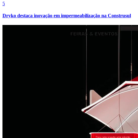
5
Dryko destaca inovação em impermeabilização na Construsul
Juventude