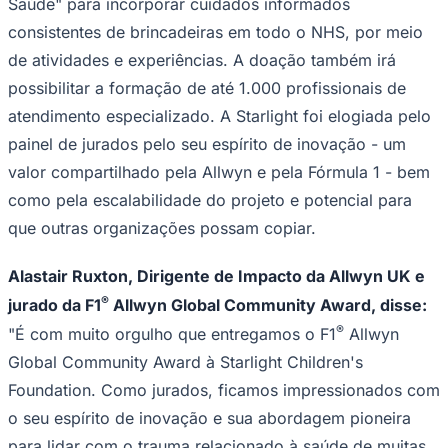
Saúde" para incorporar cuidados informados
consistentes de brincadeiras em todo o NHS, por meio
de atividades e experiências. A doação também irá
possibilitar a formação de até 1.000 profissionais de
atendimento especializado. A Starlight foi elogiada pelo
Corinthians
painel de jurados pelo seu espírito de inovação - um
valor compartilhado pela Allwyn e pela Fórmula 1 - bem
como pela escalabilidade do projeto e potencial para
que outras organizações possam copiar.
Alastair Ruxton, Dirigente de Impacto da Allwyn UK e
®
jurado da F1
Allwyn Global Community Award, disse:
®
"É com muito orgulho que entregamos o F1
Allwyn
Global Community Award à Starlight Children's
Foundation. Como jurados, ficamos impressionados com
o seu espírito de inovação e sua abordagem pioneira
para lidar com o trauma relacionado à saúde de muitas