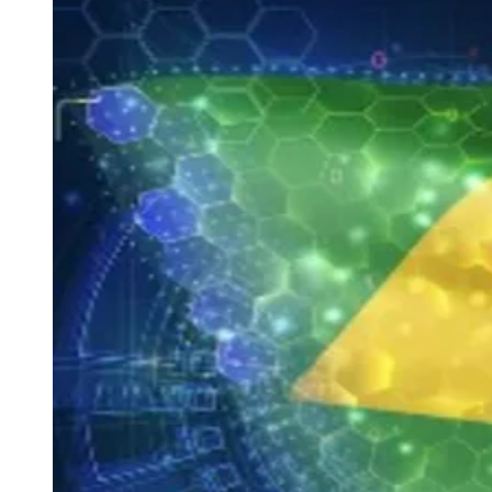
Zanaga
Mathiensen
Cariobinha
Zanaga
Fraron
Jardim
Paulistano
Quilombo
Para Sua Empresa
Anuncie no Portal
Guia de Empresas
Divulgar Vagas
Novo
Publicidade Legal
Hub de Negócios
Guia Comercial
Selo Verificado
Portal Educacional
Agenda de Vestibulares
Vagas de Emprego
Concursos
Panorama Econômico
Panorama Econômico
Para Sua Empresa
Anuncie no Portal
Verificar Empresa
Novo
Anunciar Vagas
Novo