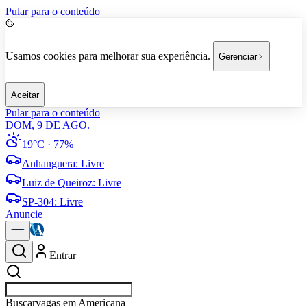
Pular para o conteúdo
Usamos cookies para melhorar sua experiência.
Gerenciar
Aceitar
Pular para o conteúdo
DOM, 9 DE AGO.
19°C
· 77%
Anhanguera
:
Livre
Luiz de Queiroz
:
Livre
SP-304
:
Livre
Anuncie
Entrar
Buscar
empresas em