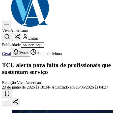
Previsão do Tempo
Dia a Dia & Lazer
Gastronomia
Cinema & Shows
Para Sua Empresa
Viva Americana
Entrar
Anuncie no Portal
Cadastrar Empresa
Publicidade
Anuncie Aqui
Divulgar Vagas
Novo
Seguir
Publicidade Legal
Geral
5
min de leitura
Política
TCU alerta para falta de profissionais que
Eleições
Segurança
sustentam serviço
Saúde
Cultura
Redação Viva Americana
Meio Ambiente
23 de junho de 2026 às 18:34
• Atualizado em
25/06/2026 às 04:27
Obras
Educação
Bairros de Americana
Centro
Jardim Girassol
Jardim Brasil
Nova Americana
Praia dos
Namorados
Jardim São Paulo
Parque Universitário
Antônio