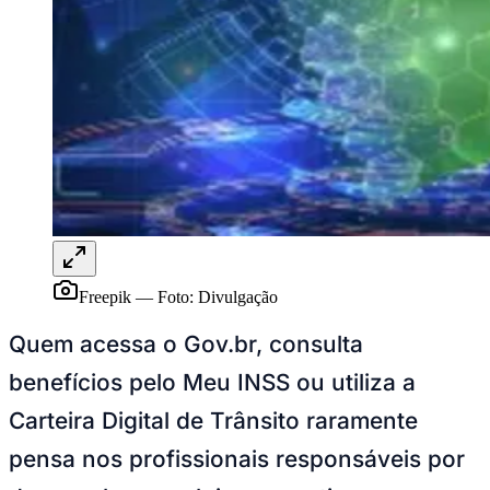
Publicidade Legal
NBA
NFL
Fórmula 1
UFC
Tênis (ATP)
MLB
NHL
Atletismo
Vôlei
NBB
Competições de Futebol
Freepik
—
Foto:
Divulgação
Brasileirão Série A
Brasileirão Série B
Quem acessa o Gov.br, consulta
Paulistão
Copa do Brasil
benefícios pelo Meu INSS ou utiliza a
Libertadores
Sul-Americana
Carteira Digital de Trânsito raramente
Copa América
Champions League
pensa nos profissionais responsáveis por
Premier League
La Liga