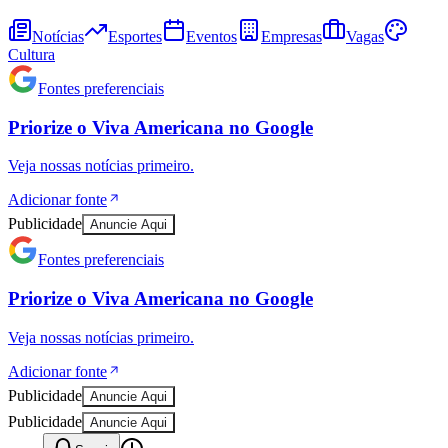
Notícias
Esportes
Eventos
Empresas
Vagas
Sport
Cultura
Fontes preferenciais
Priorize o
Viva Americana
no
Google
Veja nossas notícias primeiro.
Adicionar fonte
Publicidade
Anuncie Aqui
Fontes preferenciais
Priorize o
Viva Americana
no
Google
Veja nossas notícias primeiro.
Adicionar fonte
Publicidade
Anuncie Aqui
Publicidade
Anuncie Aqui