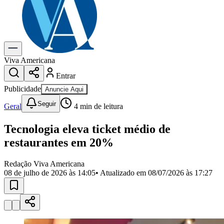
Previsão do Tempo
Dia a Dia & Lazer
Gastronomia
Cinema & Shows
Para Sua Empresa
Viva Americana
Entrar
Anuncie no Portal
Cadastrar Empresa
Publicidade
Anuncie Aqui
Divulgar Vagas
Novo
Seguir
Publicidade Legal
Geral
4
min de leitura
Política
Tecnologia eleva ticket médio de
Eleições
Segurança
restaurantes em 20%
Saúde
Cultura
Redação Viva Americana
Meio Ambiente
08 de julho de 2026 às 14:05
• Atualizado em
08/07/2026 às 17:27
Obras
Educação
Bairros de Americana
Centro
Jardim Girassol
Jardim Brasil
Nova Americana
Praia dos
Namorados
Jardim São Paulo
Parque Universitário
Antônio