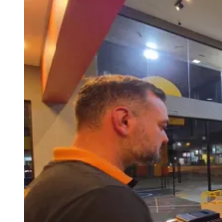
Zanaga
Mathiensen
Cariobinha
Zanaga
Fraron
Jardim
Paulistano
Quilombo
Para Sua Empresa
Anuncie no Portal
Guia de Empresas
Divulgar Vagas
Novo
Publicidade Legal
Hub de Negócios
Guia Comercial
Selo Verificado
Portal Educacional
Agenda de Vestibulares
Vagas de Emprego
Concursos
Panorama Econômico
Panorama Econômico
Para Sua Empresa
Anuncie no Portal
Verificar Empresa
Novo
Anunciar Vagas
Novo