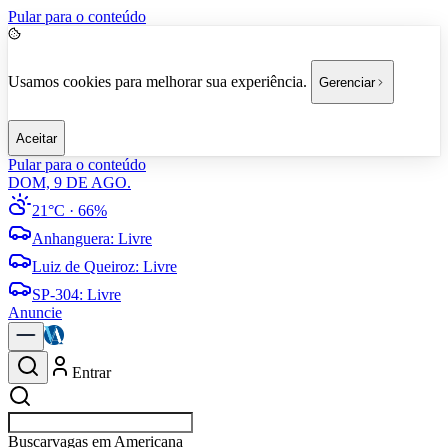
Pular para o conteúdo
Usamos cookies para melhorar sua experiência.
Gerenciar
Aceitar
Pular para o conteúdo
DOM, 9 DE AGO.
21°C
· 66%
Anhanguera
:
Livre
Luiz de Queiroz
:
Livre
SP-304
:
Livre
Anuncie
Entrar
Buscar
empresas em Am