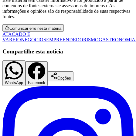
Este material tem caráter informativo e foi produzido a partir de
conteúdos de fontes externas e assessorias de imprensa. As
informações e opiniões são de responsabilidade de suas respectivas
fontes.
Fluminense
Comunicar erro nesta matéria
ATACADO E
VAREJO
NEGÓCIOS
EMPREENDEDORISMO
GASTRONOMIA
Compartilhe esta notícia
Opções
WhatsApp
Facebook