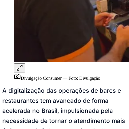
Publicidade Legal
NBA
NFL
Fórmula 1
UFC
Tênis (ATP)
MLB
NHL
Atletismo
Vôlei
NBB
Competições de Futebol
Divulgação Consumer
—
Foto:
Divulgação
Brasileirão Série A
Brasileirão Série B
A digitalização das operações de bares e
Paulistão
Copa do Brasil
restaurantes tem avançado de forma
Libertadores
Sul-Americana
acelerada no Brasil, impulsionada pela
Copa América
Champions League
necessidade de tornar o atendimento mais
Premier League
La Liga