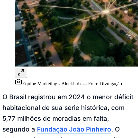
Publicidade Legal
NBA
NFL
Fórmula 1
UFC
Tênis (ATP)
MLB
NHL
Atletismo
Vôlei
NBB
Competições de Futebol
Equipe Marketing - BlockUrb
—
Foto:
Divulgação
Brasileirão Série A
Brasileirão Série B
O Brasil registrou em 2024 o menor déficit
Paulistão
Copa do Brasil
habitacional de sua série histórica, com
Libertadores
Sul-Americana
5,77 milhões de moradias em falta,
Copa América
Champions League
segundo a
Fundação João Pinheiro
. O
Premier League
La Liga