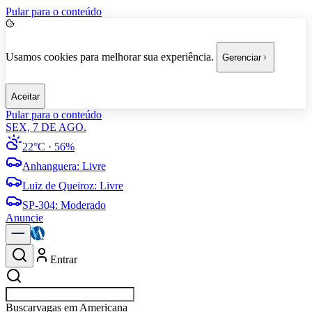
Pular para o conteúdo
Usamos cookies para melhorar sua experiência.
Gerenciar
Aceitar
Pular para o conteúdo
SEX, 7 DE AGO.
22°C
· 56%
Anhanguera
:
Livre
Luiz de Queiroz
:
Livre
SP-304
:
Moderado
Anuncie
Entrar
Buscar
empresas em Amer