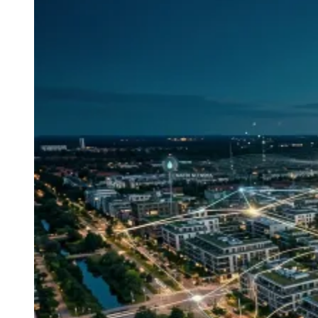
Zanaga
Mathiensen
Cariobinha
Zanaga
Fraron
Jardim
Paulistano
Quilombo
Para Sua Empresa
Anuncie no Portal
Guia de Empresas
Divulgar Vagas
Novo
Publicidade Legal
Hub de Negócios
Guia Comercial
Selo Verificado
Portal Educacional
Agenda de Vestibulares
Vagas de Emprego
Concursos
Panorama Econômico
Panorama Econômico
Para Sua Empresa
Anuncie no Portal
Verificar Empresa
Novo
Anunciar Vagas
Novo