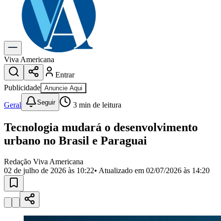
Previsão do Tempo
Dia a Dia & Lazer
Gastronomia
Cinema & Shows
Para Sua Empresa
Viva Americana
Entrar
Anuncie no Portal
Cadastrar Empresa
Publicidade
Anuncie Aqui
Divulgar Vagas
Novo
Seguir
Publicidade Legal
Geral
3
min de leitura
Política
Tecnologia mudará o desenvolvimento
Eleições
Segurança
urbano no Brasil e Paraguai
Saúde
Cultura
Redação Viva Americana
Meio Ambiente
02 de julho de 2026 às 10:22
• Atualizado em
02/07/2026 às 14:20
Obras
Educação
Bairros de Americana
Centro
Jardim Girassol
Jardim Brasil
Nova Americana
Praia dos
Namorados
Jardim São Paulo
Parque Universitário
Antônio