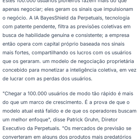
Estes 100.000 usuários pioneiros fazem mais do que
Bundesliga
apenas negociar; eles geram os sinais que impulsionam
Mundial 2026
o negócio. A IA BayesShield da Perpetuals, tecnologia
Times - Ir direto
com patente pendente, filtra as previsões coletivas em
busca de habilidade genuína e consistente; a empresa
então opera com capital próprio baseada nos sinais
mais fortes, compartilhando os lucros com os usuários
que os geraram. um modelo de negociação proprietária
concebido para monetizar a inteligência coletiva, em vez
de lucrar com as perdas dos usuários.
"Chegar a 100.000 usuários de modo tão rápido é mais
do que um marco de crescimento. É a prova de que o
modelo atual está falido e de que os operadores buscam
um melhor enfoque", disse Patrick Gruhn, Diretor
Executivo da Perpetuals. "Os mercados de previsão se
converteram em alguns dos produtos mais predatórios