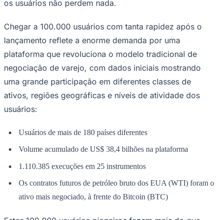
os usuários não perdem nada.
Publicidade Legal
NBA
Chegar a 100.000 usuários com tanta rapidez após o
NFL
lançamento reflete a enorme demanda por uma
Fórmula 1
UFC
plataforma que revoluciona o modelo tradicional de
Tênis (ATP)
negociação de varejo, com dados iniciais mostrando
MLB
NHL
uma grande participação em diferentes classes de
Atletismo
ativos, regiões geográficas e níveis de atividade dos
Vôlei
NBB
usuários:
Competições de Futebol
Usuários de mais de 180 países diferentes
Brasileirão Série A
Brasileirão Série B
Volume acumulado de US$ 38,4 bilhões na plataforma
Paulistão
Copa do Brasil
1.110.385 execuções em 25 instrumentos
Libertadores
Sul-Americana
Os contratos futuros de petróleo bruto dos EUA (WTI) foram o
Copa América
ativo mais negociado, à frente do Bitcoin (BTC)
Champions League
Premier League
La Liga