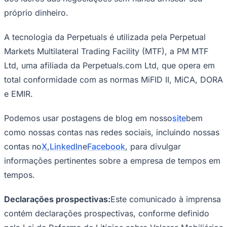
próprio dinheiro.
A tecnologia da Perpetuals é utilizada pela Perpetual
Markets Multilateral Trading Facility (MTF), a PM MTF
Ltd, uma afiliada da Perpetuals.com Ltd, que opera em
total conformidade com as normas MiFID II, MiCA, DORA
e EMIR.
Podemos usar postagens de blog em nosso
site
bem
como nossas contas nas redes sociais, incluindo nossas
São Paulo
contas no
X
,
LinkedIn
e
Facebook
, para divulgar
informações pertinentes sobre a empresa de tempos em
tempos.
Declarações prospectivas:
Este comunicado à imprensa
contém declarações prospectivas, conforme definido