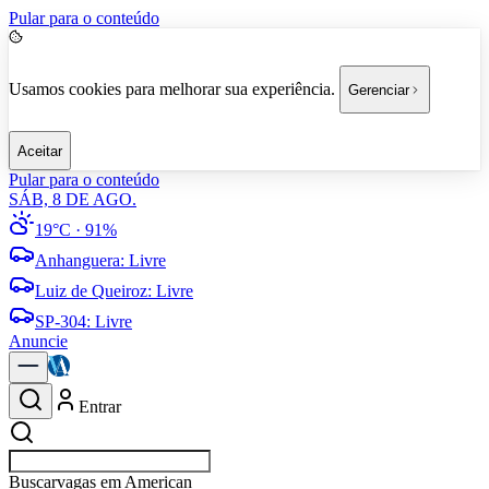
Pular para o conteúdo
Usamos cookies para melhorar sua experiência.
Gerenciar
Aceitar
Pular para o conteúdo
SÁB, 8 DE AGO.
19°C
· 91%
Anhanguera
:
Livre
Luiz de Queiroz
:
Livre
SP-304
:
Livre
Anuncie
Entrar
Buscar
empr