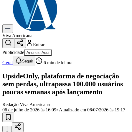
Previsão do Tempo
Dia a Dia & Lazer
Gastronomia
Cinema & Shows
Para Sua Empresa
Viva Americana
Entrar
Anuncie no Portal
Cadastrar Empresa
Publicidade
Anuncie Aqui
Divulgar Vagas
Novo
Seguir
Publicidade Legal
Geral
6
min de leitura
Política
UpsideOnly, plataforma de negociação
Eleições
Segurança
sem perdas, ultrapassa 100.000 usuários
Saúde
poucas semanas após lançamento
Cultura
Meio Ambiente
Obras
Redação Viva Americana
Educação
06 de julho de 2026 às 16:09
• Atualizado em
06/07/2026 às 19:17
Bairros de Americana
Centro
Jardim Girassol
Jardim Brasil
Nova Americana
Praia dos
Namorados
Jardim São Paulo
Parque Universitário
Antônio