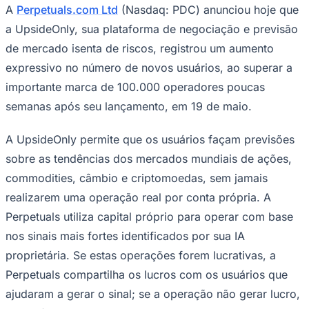
Zanaga
Mathiensen
Cariobinha
Zanaga
Fraron
Jardim
A
Perpetuals.com Ltd
(Nasdaq: PDC) anunciou hoje que
Paulistano
Quilombo
a UpsideOnly, sua plataforma de negociação e previsão
Para Sua Empresa
de mercado isenta de riscos, registrou um aumento
Anuncie no Portal
expressivo no número de novos usuários, ao superar a
Guia de Empresas
Divulgar Vagas
Novo
importante marca de 100.000 operadores poucas
Publicidade Legal
semanas após seu lançamento, em 19 de maio.
Hub de Negócios
Guia Comercial
A UpsideOnly permite que os usuários façam previsões
Selo Verificado
Portal Educacional
sobre as tendências dos mercados mundiais de ações,
Agenda de Vestibulares
commodities, câmbio e criptomoedas, sem jamais
Vagas de Emprego
Concursos
realizarem uma operação real por conta própria. A
Panorama Econômico
Perpetuals utiliza capital próprio para operar com base
nos sinais mais fortes identificados por sua IA
Panorama Econômico
proprietária. Se estas operações forem lucrativas, a
Para Sua Empresa
Perpetuals compartilha os lucros com os usuários que
Anuncie no Portal
ajudaram a gerar o sinal; se a operação não gerar lucro,
Verificar Empresa
Novo
Anunciar Vagas
Novo