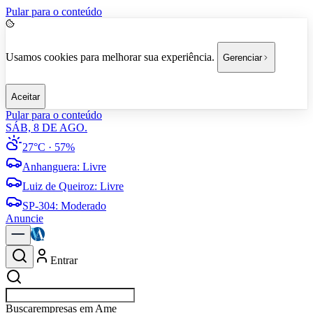
Pular para o conteúdo
Usamos cookies para melhorar sua experiência.
Gerenciar
Aceitar
Pular para o conteúdo
SÁB, 8 DE AGO.
27°C
· 57%
Anhanguera
:
Livre
Luiz de Queiroz
:
Livre
SP-304
:
Moderado
Anuncie
Entrar
Buscar
esportes