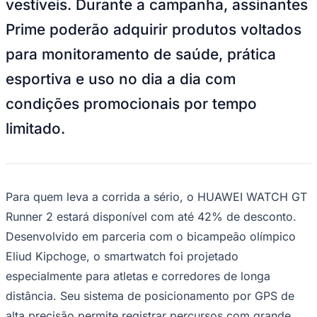
vestíveis. Durante a campanha, assinantes
Bundesliga
Mundial 2026
Prime poderão adquirir produtos voltados
Times - Ir direto
para monitoramento de saúde, prática
esportiva e uso no dia a dia com
condições promocionais por tempo
limitado.
Para quem leva a corrida a sério, o HUAWEI WATCH GT
Runner 2 estará disponível com até 42% de desconto.
Desenvolvido em parceria com o bicampeão olímpico
Eliud Kipchoge, o smartwatch foi projetado
especialmente para atletas e corredores de longa
distância. Seu sistema de posicionamento por GPS de
alta precisão permite registrar percursos com grande