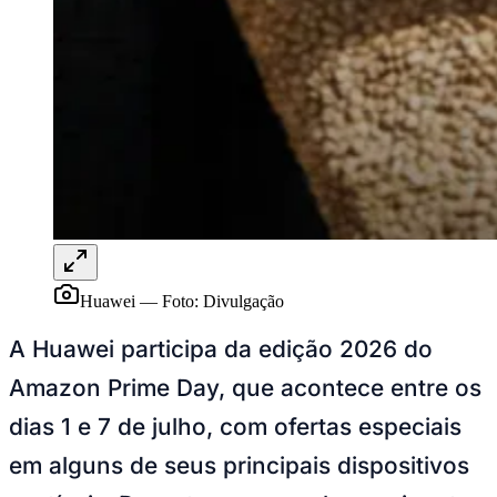
Publicidade Legal
NBA
NFL
Fórmula 1
UFC
Tênis (ATP)
MLB
NHL
Atletismo
Vôlei
NBB
Competições de Futebol
Huawei
—
Foto:
Divulgação
Brasileirão Série A
Brasileirão Série B
A Huawei participa da edição 2026 do
Paulistão
Copa do Brasil
Amazon Prime Day, que acontece entre os
Libertadores
Sul-Americana
dias 1 e 7 de julho, com ofertas especiais
Copa América
Champions League
em alguns de seus principais dispositivos
Premier League
La Liga