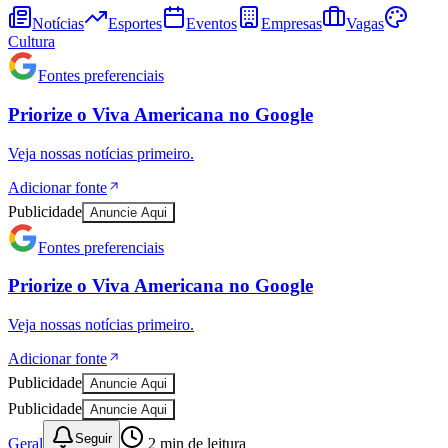
Notícias
Esportes
Eventos
Empresas
Vagas
Cultura
Fontes preferenciais
Priorize o
Viva Americana
no
Google
Veja nossas notícias primeiro.
Adicionar fonte
Publicidade
Anuncie Aqui
Fontes preferenciais
Athletico-PR
Priorize o
Viva Americana
no
Google
Veja nossas notícias primeiro.
Adicionar fonte
Publicidade
Anuncie Aqui
Publicidade
Anuncie Aqui
Seguir
Geral
2
min de leitura