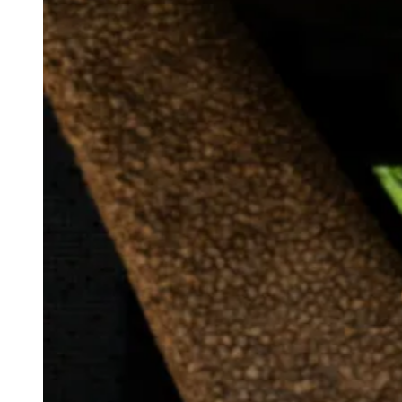
Zanaga
Mathiensen
Cariobinha
Zanaga
Fraron
Jardim
Paulistano
Quilombo
Para Sua Empresa
Anuncie no Portal
Guia de Empresas
Divulgar Vagas
Novo
Publicidade Legal
Hub de Negócios
Guia Comercial
Selo Verificado
Portal Educacional
Agenda de Vestibulares
Vagas de Emprego
Concursos
Panorama Econômico
Panorama Econômico
Para Sua Empresa
Anuncie no Portal
Verificar Empresa
Novo
Anunciar Vagas
Novo