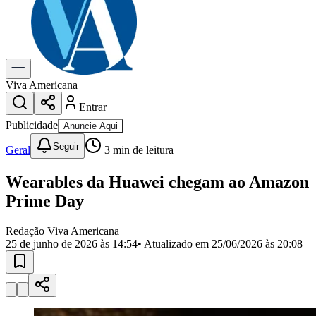
Previsão do Tempo
Dia a Dia & Lazer
Gastronomia
Cinema & Shows
Para Sua Empresa
Viva Americana
Entrar
Anuncie no Portal
Cadastrar Empresa
Publicidade
Anuncie Aqui
Divulgar Vagas
Novo
Seguir
Publicidade Legal
Geral
3
min de leitura
Política
Wearables da Huawei chegam ao Amazon
Eleições
Segurança
Prime Day
Saúde
Cultura
Redação Viva Americana
Meio Ambiente
25 de junho de 2026 às 14:54
• Atualizado em
25/06/2026 às 20:08
Obras
Educação
Bairros de Americana
Centro
Jardim Girassol
Jardim Brasil
Nova Americana
Praia dos
Namorados
Jardim São Paulo
Parque Universitário
Antônio